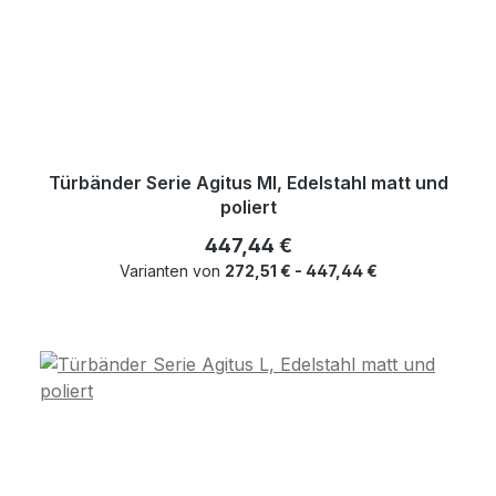
Türbänder Serie Agitus MI, Edelstahl matt und
poliert
Regulärer Preis:
447,44 €
Varianten von
272,51 € - 447,44 €