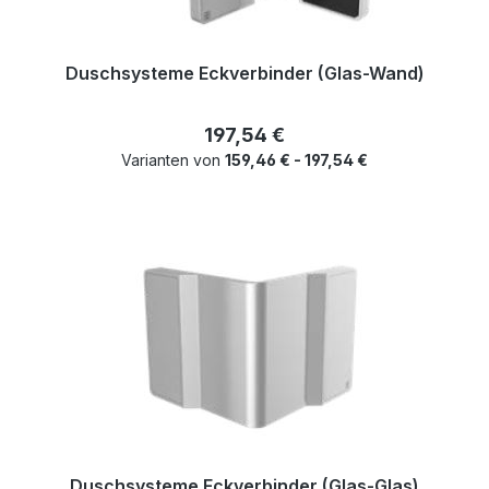
Duschsysteme Eckverbinder (Glas-Wand)
Regulärer Preis:
197,54 €
Varianten von
159,46 € - 197,54 €
Duschsysteme Eckverbinder (Glas-Glas)