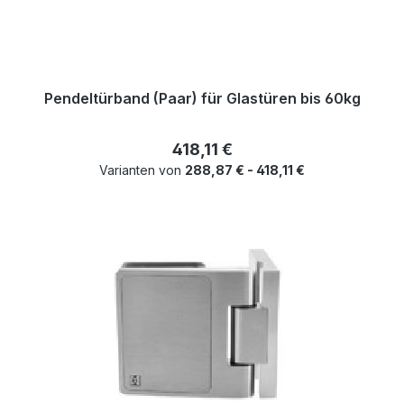
Pendeltürband (Paar) für Glastüren bis 60kg
Regulärer Preis:
418,11 €
Varianten von
288,87 € - 418,11 €