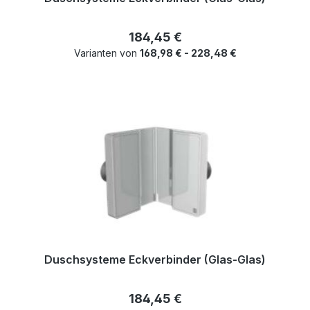
Regulärer Preis:
184,45 €
Varianten von
168,98 € - 228,48 €
Duschsysteme Eckverbinder (Glas-Glas)
Regulärer Preis:
184,45 €