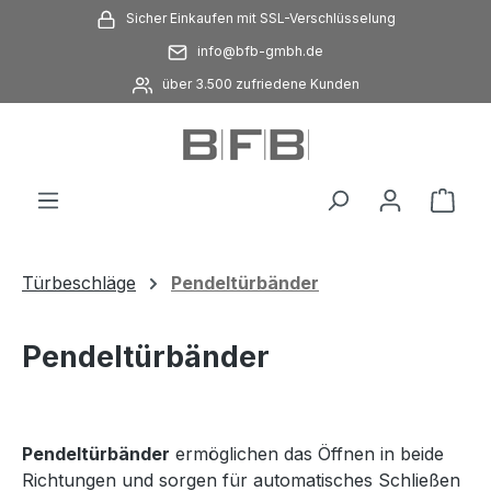
Sicher Einkaufen mit SSL-Verschlüsselung
Zum Hauptinhalt springen
info@bfb-gmbh.de
über 3.500 zufriedene Kunden
Ware
Türbeschläge
Pendeltürbänder
Pendeltürbänder
Pendeltürbänder
ermöglichen das Öffnen in beide
Richtungen und sorgen für automatisches Schließen