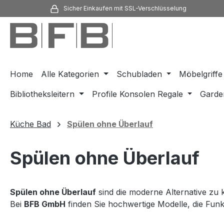
Sicher Einkaufen mit SSL-Verschlüsselung
m Hauptinhalt springen
Zur Suche springen
Zur Hauptnavigation springen
Home
Alle Kategorien
Schubladen
Möbelgriffe
Bibliotheksleitern
Profile Konsolen Regale
Garde
Küche Bad
Spülen ohne Überlauf
Spülen ohne Überlauf
Spülen ohne Überlauf
sind die moderne Alternative zu 
Bei
BFB GmbH
finden Sie hochwertige Modelle, die Funkt