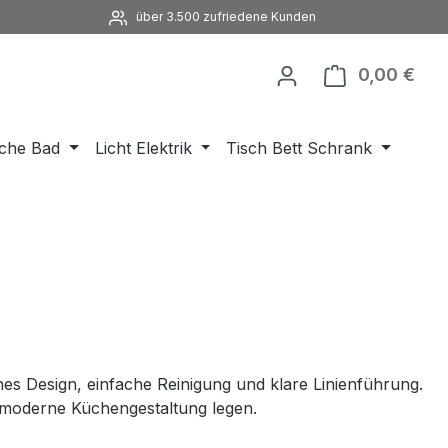
über 3.500 zufriedene Kunden
0,00 €
Ware
che Bad
Licht Elektrik
Tisch Bett Schrank
hes Design, einfache Reinigung und klare Linienführung.
uf moderne Küchengestaltung legen.