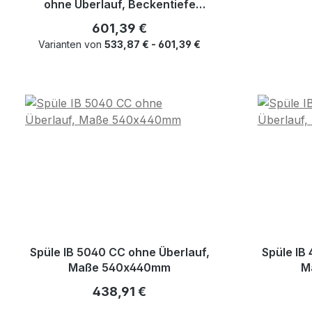
ohne Überlauf, Beckentiefe
250mm
Regulärer Preis:
601,39 €
Varianten von
533,87 € - 601,39 €
Spüle IB 5040 CC ohne Überlauf,
Spüle IB
Maße 540x440mm
M
Regulärer Preis:
438,91 €