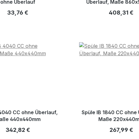
ohne Überlauf
Überlauf, Maße 860
Regulärer Preis:
Regulärer Pr
33,76 €
408,31 €
 4040 CC ohne Überlauf,
Spüle IB 1840 CC ohne 
aße 440x440mm
Maße 220x440
Regulärer Preis:
Regulärer P
342,82 €
267,99 €