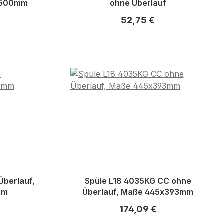
x500mm
ohne Überlauf
eis:
Regulärer Preis:
52,75 €
Überlauf,
Spüle L18 4035KG CC ohne
mm
Überlauf, Maße 445x393mm
reis:
Regulärer Preis:
174,09 €