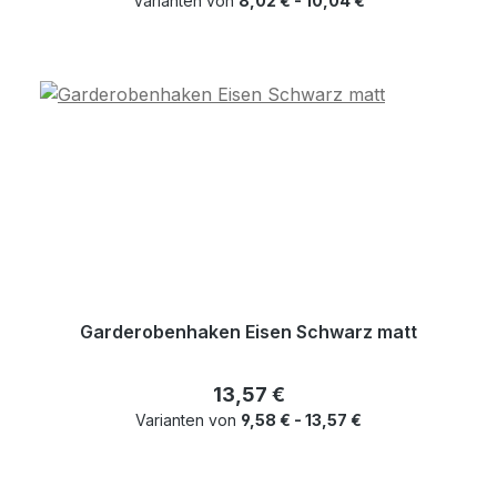
Varianten von
8,02 € - 10,04 €
Garderobenhaken Eisen Schwarz matt
Regulärer Preis:
13,57 €
Varianten von
9,58 € - 13,57 €