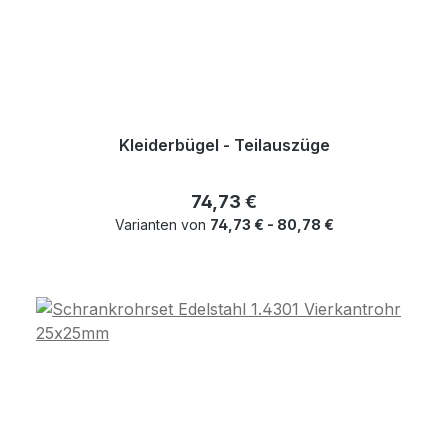
Kleiderbügel - Teilauszüge
Regulärer Preis:
74,73 €
Varianten von
74,73 € - 80,78 €