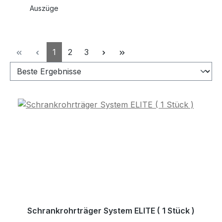
Auszüge
Seite
Seite
Seite
1
2
3
Schrankrohrträger System ELITE ( 1 Stück )