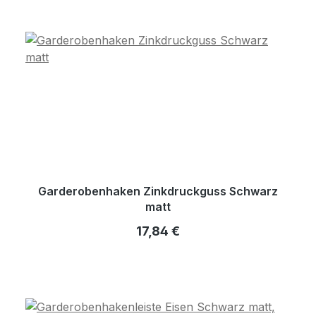
Garderobenhaken Zinkdruckguss Schwarz
matt
Regulärer Preis:
17,84 €