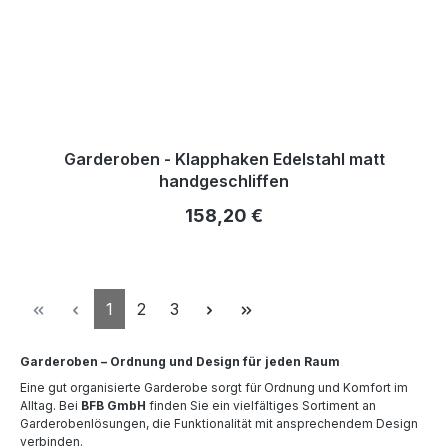
Garderoben - Klapphaken Edelstahl matt
handgeschliffen
Regulärer Preis:
158,20 €
Seite
Seite
Seite
1
2
3
Garderoben – Ordnung und Design für jeden Raum
Eine gut organisierte Garderobe sorgt für Ordnung und Komfort im
Alltag. Bei
BFB GmbH
finden Sie ein vielfältiges Sortiment an
Garderobenlösungen, die Funktionalität mit ansprechendem Design
verbinden.