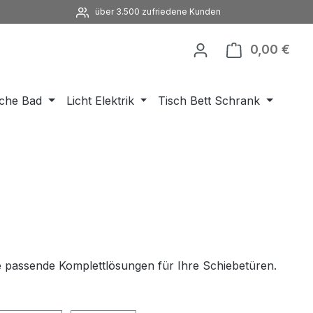
über 3.500 zufriedene Kunden
0,00 €
Ware
che Bad
Licht Elektrik
Tisch Bett Schrank
e passende Komplettlösungen für Ihre Schiebetüren.