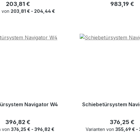
Regulärer Preis:
Regulärer P
203,81 €
983,19 €
n von
203,81 € - 204,44 €
türsystem Navigator W4
Schiebetürsystem Nav
Regulärer Preis:
Regulärer Pr
396,82 €
376,25 €
n von
376,25 € - 396,82 €
Varianten von
355,69 € -