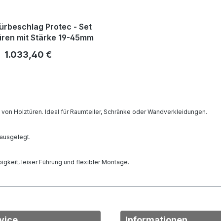
ürbeschlag Protec - Set
üren mit Stärke 19-45mm
Regulärer Preis:
1.033,40 €
 von Holztüren. Ideal für Raumteiler, Schränke oder Wandverkleidungen.
 ausgelegt.
gkeit, leiser Führung und flexibler Montage.
vice
Informationen