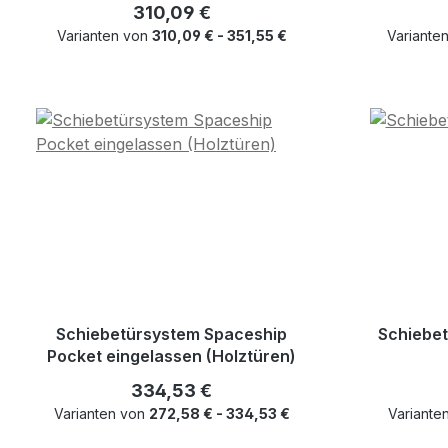
Regulärer Preis:
310,09 €
Varianten von
310,09 € - 351,55 €
Variante
Schiebetürsystem Spaceship
Schiebe
Pocket eingelassen (Holztüren)
Regulärer Preis:
334,53 €
Varianten von
272,58 € - 334,53 €
Variante