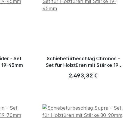
der - Set
Schiebetürbeschlag Chronos -
ke 19-45mm
Set für Holztüren mit Stärke 19-
45mm
is:
Regulärer Preis:
2.493,32 €