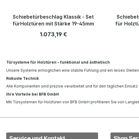
Schiebetürbeschlag Klassik - Set
Schiebet
fürHolztüren mit Stärke 19-45mm
für Holzt
Regulärer Preis:
1.073,19 €
Türsysteme für Holztüren – funktional und ästhetisch
Unsere Systeme ermöglichen eine stabile Führung und ein leises Gleiten
Robuste Technik
Alle Komponenten sind präzise verarbeitet und für den täglichen Einsatz
Ihre Vorteile bei BFB GmbH
Mit Türsystemen für Holztüren von BFB GmbH profitieren Sie von Langlebi
Service und Kontakt
Shop Ser