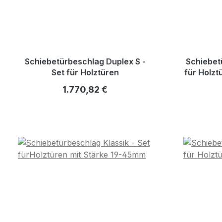
Schiebetürbeschlag Duplex S -
Schiebet
Set für Holztüren
für Holzt
Regulärer Preis:
1.770,82 €