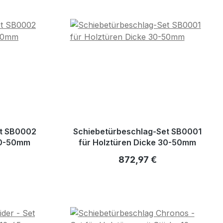
et SB0002
Schiebetürbeschlag-Set SB0001
30-50mm
für Holztüren Dicke 30-50mm
reis:
Regulärer Preis:
872,97 €