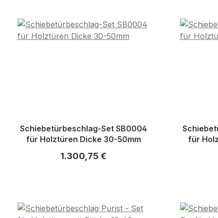
Schiebetürbeschlag-Set SB0004
Schiebet
für Holztüren Dicke 30-50mm
für Ho
Regulärer Preis:
1.300,75 €