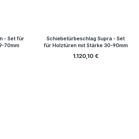
 - Set für
Schiebetürbeschlag Supra - Set
 19-70mm
für Holztüren mit Stärke 30-90mm
is:
Regulärer Preis:
1.120,10 €