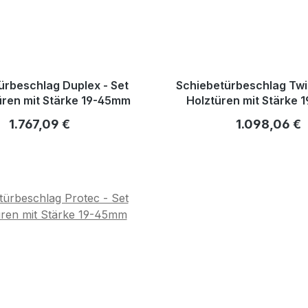
ürbeschlag Duplex - Set
Schiebetürbeschlag Twin
üren mit Stärke 19-45mm
Holztüren mit Stärke
Regulärer Preis:
Regulärer Pre
1.767,09 €
1.098,06 €