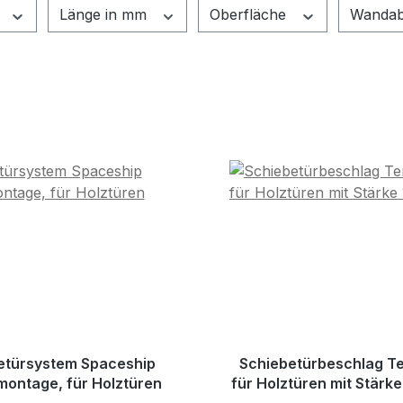
Länge in mm
Oberfläche
Wandab
etürsystem Spaceship
Schiebetürbeschlag Te
ontage, für Holztüren
für Holztüren mit Stär