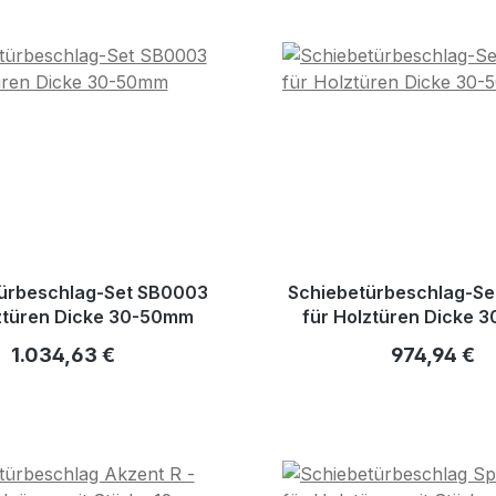
ürbeschlag-Set SB0003
Schiebetürbeschlag-S
lztüren Dicke 30-50mm
für Holztüren Dicke 
Regulärer Preis:
Regulärer P
1.034,63 €
974,94 €