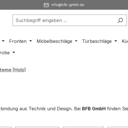
info@bfb-gmbh.de
Fronten
Möbelbeschläge
Türbeschläge
Kü
robe
teme (Holz)
rbindung aus Technik und Design. Bei
BFB GmbH
finden Si