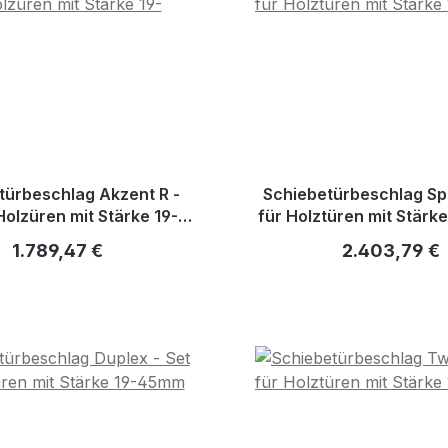
türbeschlag Akzent R -
Schiebetürbeschlag Spi
Holzüren mit Stärke 19-
für Holztüren mit Stär
40mm
Regulärer Preis:
Regulärer Pre
1.789,47 €
2.403,79 €