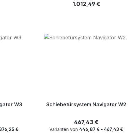
80mm
reis:
Regulärer Preis:
1.012,49 €
igator W3
Schiebetürsystem Navigator W2
eis:
Regulärer Preis:
467,43 €
 376,25 €
Varianten von
446,87 € - 467,43 €