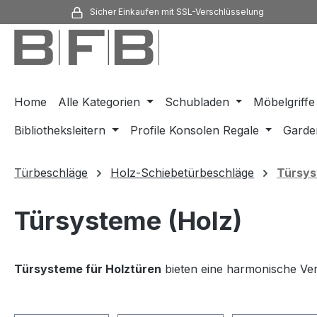
Sicher Einkaufen mit SSL-Verschlüsselung
m Hauptinhalt springen
Zur Suche springen
Zur Hauptnavigation springen
Home
Alle Kategorien
Schubladen
Möbelgriffe
Bibliotheksleitern
Profile Konsolen Regale
Garde
Türbeschläge
Holz-Schiebetürbeschläge
Türsys
Türsysteme (Holz)
Türsysteme für Holztüren
bieten eine harmonische Ve