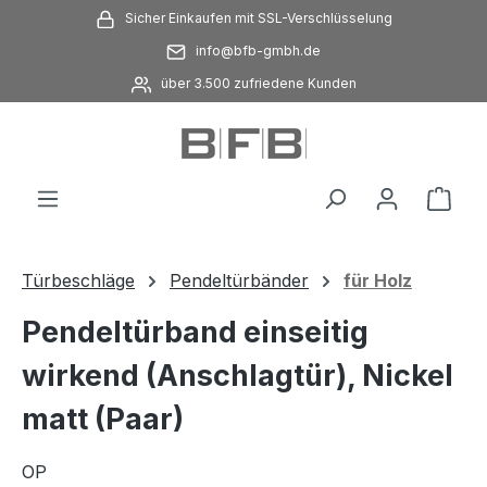
Sicher Einkaufen mit SSL-Verschlüsselung
Zum Hauptinhalt springen
info@bfb-gmbh.de
über 3.500 zufriedene Kunden
Ware
Türbeschläge
Pendeltürbänder
für Holz
Pendeltürband einseitig
wirkend (Anschlagtür), Nickel
matt (Paar)
OP