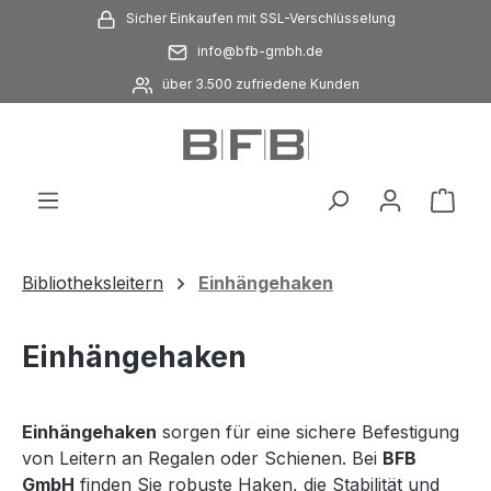
Sicher Einkaufen mit SSL-Verschlüsselung
Zum Hauptinhalt springen
info@bfb-gmbh.de
über 3.500 zufriedene Kunden
Ware
Bibliotheksleitern
Einhängehaken
Einhängehaken
Einhängehaken
sorgen für eine sichere Befestigung
von Leitern an Regalen oder Schienen. Bei
BFB
GmbH
finden Sie robuste Haken, die Stabilität und