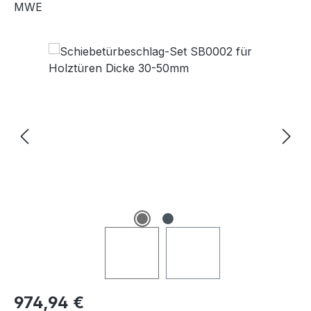
MWE
Bildergalerie überspringen
Regulärer Preis:
974,94 €