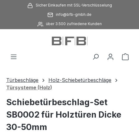
Sicher Einkaufen mit SSL-Verschlüsselung
Zum Hauptinhalt springen
info@bfb-gmbh.de
über 3.500 zufriedene Kunden
Ware
Türbeschläge
Holz-Schiebetürbeschläge
Türsysteme (Holz)
Schiebetürbeschlag-Set
SB0002 für Holztüren Dicke
30-50mm