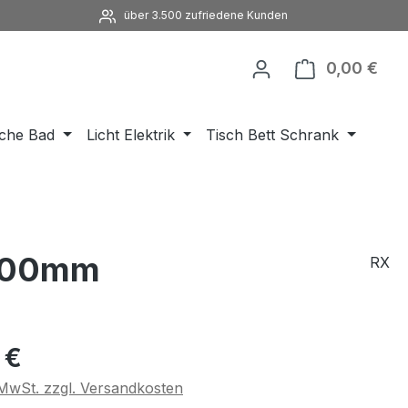
über 3.500 zufriedene Kunden
0,00 €
Ware
che Bad
Licht Elektrik
Tisch Bett Schrank
x500mm
RX
eis:
 €
. MwSt. zzgl. Versandkosten