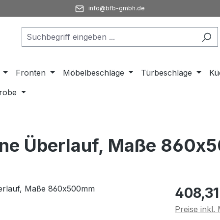
info@bfb-gmbh.de
Fronten
Möbelbeschläge
Türbeschläge
Kü
robe
ohne Überlauf, Maße 860
Regulärer Pr
408,31
Preise inkl