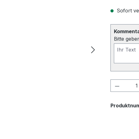
Sofort ve
Kommentar
Bitte gebe
Produkt
Produktnu