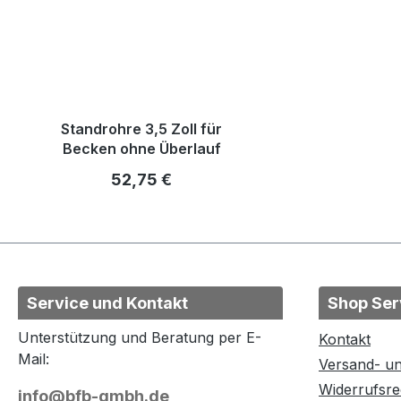
Standrohre 3,5 Zoll für
Becken ohne Überlauf
Regulärer Preis:
52,75 €
Service und Kontakt
Shop Ser
Unterstützung und Beratung per E-
Kontakt
Mail:
Versand- u
Widerrufsre
info@bfb-gmbh.de