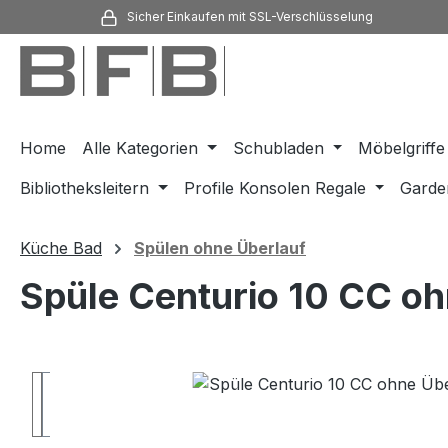
Sicher Einkaufen mit SSL-Verschlüsselung
m Hauptinhalt springen
Zur Suche springen
Zur Hauptnavigation springen
Home
Alle Kategorien
Schubladen
Möbelgriffe
Bibliotheksleitern
Profile Konsolen Regale
Garde
Küche Bad
Spülen ohne Überlauf
Spüle Centurio 10 CC 
Bildergalerie überspringen