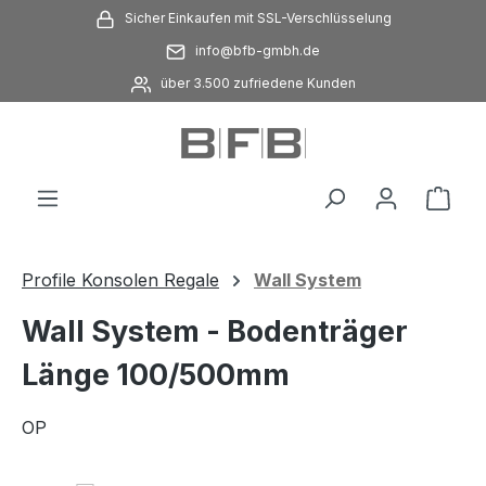
Sicher Einkaufen mit SSL-Verschlüsselung
Zum Hauptinhalt springen
info@bfb-gmbh.de
über 3.500 zufriedene Kunden
Ware
Profile Konsolen Regale
Wall System
Wall System - Bodenträger
Länge 100/500mm
OP
Bildergalerie überspringen