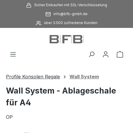
Sicher Einkaufen mit SSL-Verschlüsselung
Zum Hauptinhalt springen
info@bfb-gmbh.de
über 3.500 zufriedene Kunden
Ware
Profile Konsolen Regale
Wall System
Wall System - Ablageschale
für A4
OP
Bildergalerie überspringen