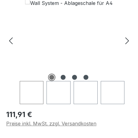
Regulärer Preis:
111,91 €
Preise inkl. MwSt. zzgl. Versandkosten