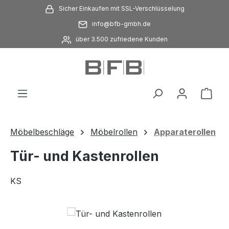
Sicher Einkaufen mit SSL-Verschlüsselung
Zum Hauptinhalt springen
info@bfb-gmbh.de
über 3.500 zufriedene Kunden
Ware
Möbelbeschläge
Möbelrollen
Apparaterollen
Tür- und Kastenrollen
KS
Bildergalerie überspringen