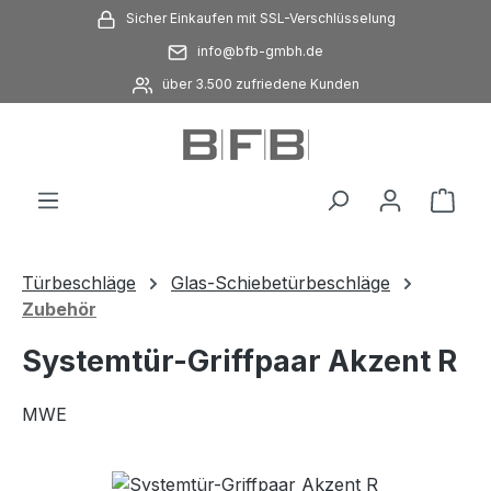
Sicher Einkaufen mit SSL-Verschlüsselung
Zum Hauptinhalt springen
info@bfb-gmbh.de
über 3.500 zufriedene Kunden
Ware
Türbeschläge
Glas-Schiebetürbeschläge
Zubehör
Systemtür-Griffpaar Akzent R
MWE
Bildergalerie überspringen