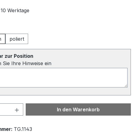
t 10 Werktage
auswählen
n
poliert
 zur Position
n Sie Ihre Hinweise ein
 Anzahl: Gib den gewünschten Wert ein 
In den Warenkorb
mmer:
TG.1143