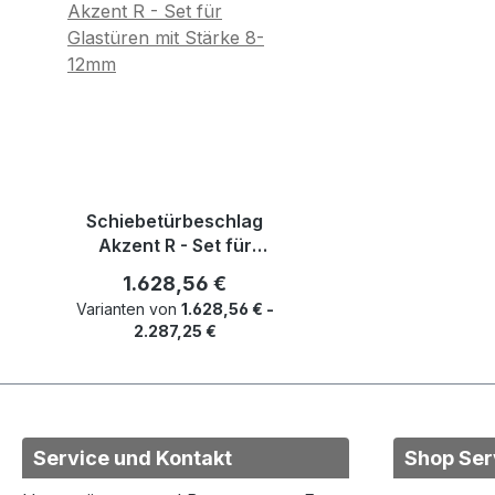
Schiebetürbeschlag
Akzent R - Set für
Glastüren mit Stärke 8-
Regulärer Preis:
1.628,56 €
12mm
Varianten von
1.628,56 € -
2.287,25 €
Service und Kontakt
Shop Ser