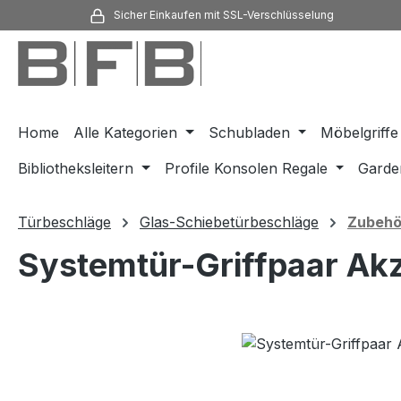
Sicher Einkaufen mit SSL-Verschlüsselung
m Hauptinhalt springen
Zur Suche springen
Zur Hauptnavigation springen
Home
Alle Kategorien
Schubladen
Möbelgriffe
Bibliotheksleitern
Profile Konsolen Regale
Garde
Türbeschläge
Glas-Schiebetürbeschläge
Zubehö
Systemtür-Griffpaar Akz
Bildergalerie überspringen