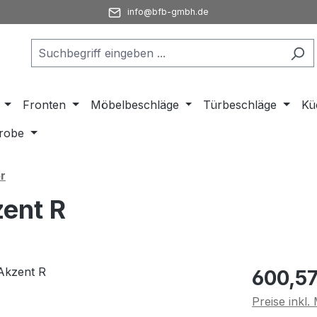
info@bfb-gmbh.de
Fronten
Möbelbeschläge
Türbeschläge
Kü
robe
r
ent R
Regulärer Pr
600,57
Preise inkl