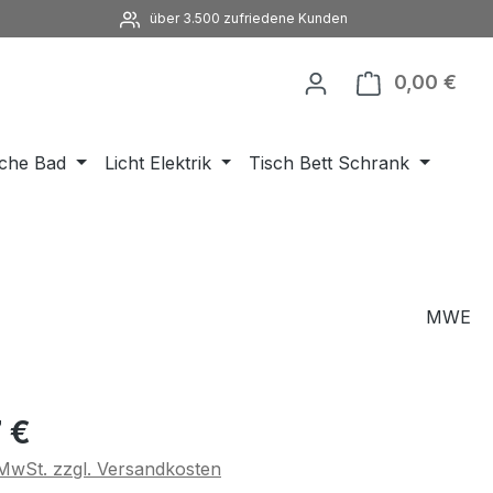
über 3.500 zufriedene Kunden
0,00 €
Ware
che Bad
Licht Elektrik
Tisch Bett Schrank
MWE
eis:
 €
. MwSt. zzgl. Versandkosten