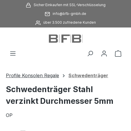
Sicher Einkaufen mit SSL-Verschlüsselung
Zum Hauptinhalt springen
info@bfb-gmbh.de
über 3.500 zufriedene Kunden
Ware
Profile Konsolen Regale
Schwedenträger
Schwedenträger Stahl
verzinkt Durchmesser 5mm
OP
Bildergalerie überspringen