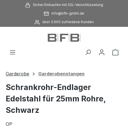
Sicher Einkaufen mit SSL-Verschlüsselung
Zum Hauptinhalt springen
info@bfb-gmbh.de
über 3.500 zufriedene Kunden
Ware
Garderobe
Garderobenstangen
Schrankrohr-Endlager
Edelstahl für 25mm Rohre,
Schwarz
OP