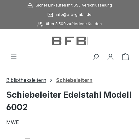
Sicher Einkaufen mit SSL-Verschlüsselung
Zum Hauptinhalt springen
info@bfb-gmbh.de
über 3.500 zufriedene Kunden
Ware
Bibliotheksleitern
Schiebeleitern
Schiebeleiter Edelstahl Modell
6002
MWE
Bildergalerie überspringen