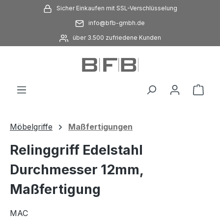
Sicher Einkaufen mit SSL-Verschlüsselung
Zum Hauptinhalt springen
info@bfb-gmbh.de
über 3.500 zufriedene Kunden
Ware
Möbelgriffe
Maßfertigungen
Relinggriff Edelstahl
Durchmesser 12mm,
Maßfertigung
MAC