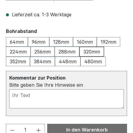
Lieferzeit ca. 1-3 Werktage
auswählen
Bohrabstand
64mm
96mm
128mm
160mm
192mm
224mm
256mm
288mm
320mm
352mm
384mm
448mm
480mm
Kommentar zur Position
Bitte geben Sie Ihre Hinweise ein
Produkt Anzahl: Gib den gewünschten We
In den Warenkorb