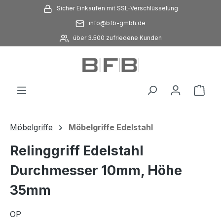
Sicher Einkaufen mit SSL-Verschlüsselung
Zum Hauptinhalt springen
info@bfb-gmbh.de
über 3.500 zufriedene Kunden
Ware
Möbelgriffe
Möbelgriffe Edelstahl
Relinggriff Edelstahl
Durchmesser 10mm, Höhe
35mm
OP