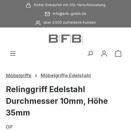
Sicher Einkaufen mit SSL-Verschlüsselung
Zum Hauptinhalt springen
info@bfb-gmbh.de
über 3.500 zufriedene Kunden
Ware
Möbelgriffe
Möbelgriffe Edelstahl
Relinggriff Edelstahl
Durchmesser 10mm, Höhe
35mm
OP