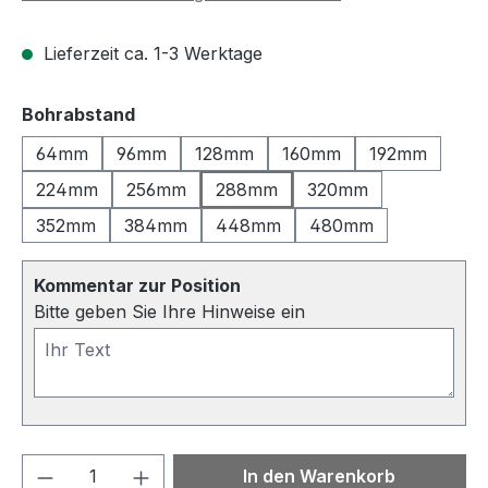
Lieferzeit ca. 1-3 Werktage
auswählen
Bohrabstand
64mm
96mm
128mm
160mm
192mm
224mm
256mm
288mm
320mm
352mm
384mm
448mm
480mm
Kommentar zur Position
Bitte geben Sie Ihre Hinweise ein
Produkt Anzahl: Gib den gewünschten We
In den Warenkorb