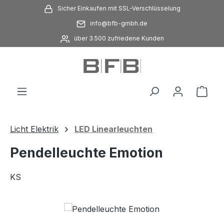
Sicher Einkaufen mit SSL-Verschlüsselung
Zum Hauptinhalt springen
info@bfb-gmbh.de
über 3.500 zufriedene Kunden
Ware
Licht Elektrik
LED Linearleuchten
Pendelleuchte Emotion
KS
Bildergalerie überspringen