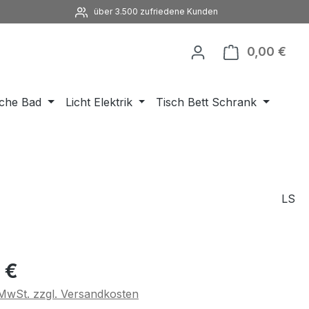
über 3.500 zufriedene Kunden
0,00 €
Ware
che Bad
Licht Elektrik
Tisch Bett Schrank
LS
eis:
 €
. MwSt. zzgl. Versandkosten