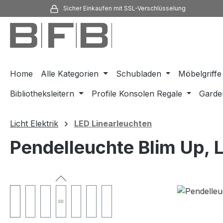
Sicher Einkaufen mit SSL-Verschlüsselung
m Hauptinhalt springen
Zur Suche springen
Zur Hauptnavigation springen
Home
Alle Kategorien
Schubladen
Möbelgriffe
Bibliotheksleitern
Profile Konsolen Regale
Garde
Licht Elektrik
LED Linearleuchten
Pendelleuchte Blim Up, 
Bildergalerie überspringen