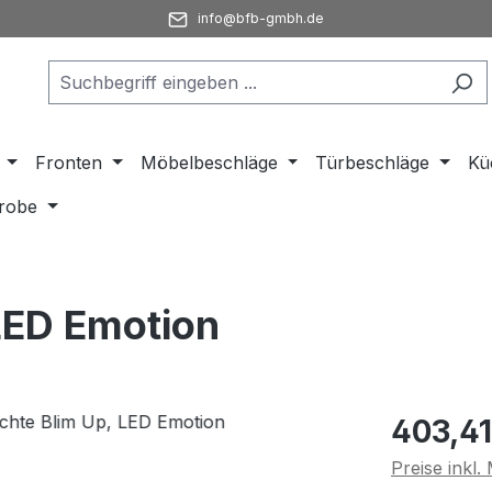
info@bfb-gmbh.de
Fronten
Möbelbeschläge
Türbeschläge
Kü
robe
LED Emotion
Regulärer Pr
403,41
Preise inkl