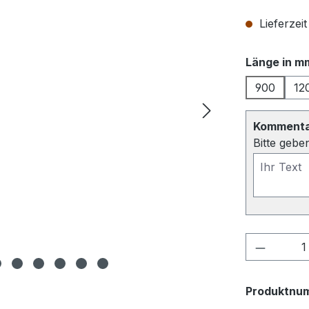
Lieferzeit
Länge in m
900
12
Kommentar
Bitte gebe
Produkt
Produktnu