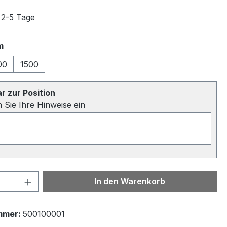
 2-5 Tage
auswählen
m
00
1500
 zur Position
n Sie Ihre Hinweise ein
 Anzahl: Gib den gewünschten Wert ein 
In den Warenkorb
mmer:
500100001