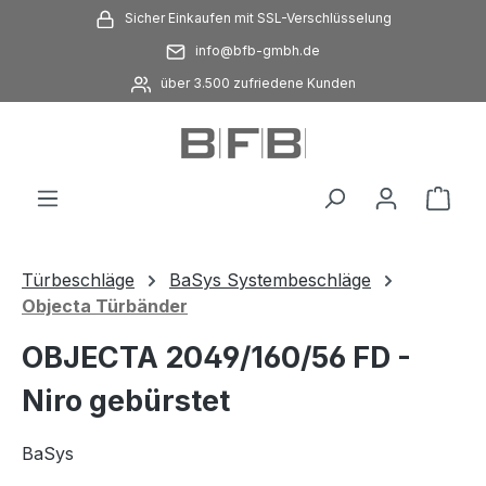
Sicher Einkaufen mit SSL-Verschlüsselung
Zum Hauptinhalt springen
info@bfb-gmbh.de
über 3.500 zufriedene Kunden
Ware
Türbeschläge
BaSys Systembeschläge
Objecta Türbänder
OBJECTA 2049/160/56 FD -
Niro gebürstet
BaSys