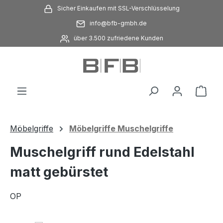
Sicher Einkaufen mit SSL-Verschlüsselung
Zum Hauptinhalt springen
info@bfb-gmbh.de
über 3.500 zufriedene Kunden
Ware
Möbelgriffe
Möbelgriffe Muschelgriffe
Muschelgriff rund Edelstahl
matt gebürstet
OP
Bildergalerie überspringen