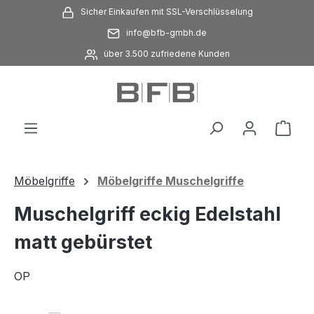
Sicher Einkaufen mit SSL-Verschlüsselung
Zum Hauptinhalt springen
info@bfb-gmbh.de
über 3.500 zufriedene Kunden
Ware
Möbelgriffe
Möbelgriffe Muschelgriffe
Muschelgriff eckig Edelstahl
matt gebürstet
OP
Bildergalerie überspringen