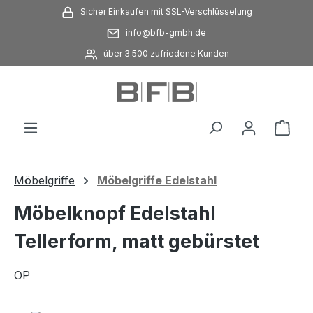
Sicher Einkaufen mit SSL-Verschlüsselung
Zum Hauptinhalt springen
info@bfb-gmbh.de
über 3.500 zufriedene Kunden
Ware
Möbelgriffe
Möbelgriffe Edelstahl
Möbelknopf Edelstahl
Tellerform, matt gebürstet
OP
Bildergalerie überspringen