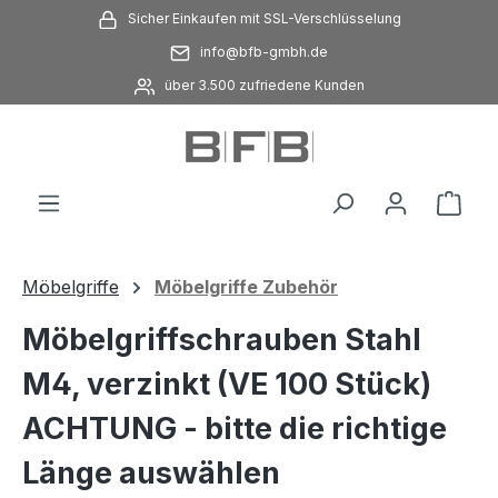
Sicher Einkaufen mit SSL-Verschlüsselung
Zum Hauptinhalt springen
info@bfb-gmbh.de
über 3.500 zufriedene Kunden
Ware
Möbelgriffe
Möbelgriffe Zubehör
Möbelgriffschrauben Stahl
M4, verzinkt (VE 100 Stück)
ACHTUNG - bitte die richtige
Länge auswählen