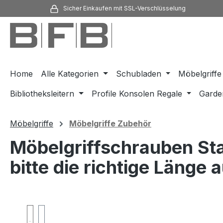
Sicher Einkaufen mit SSL-Verschlüsselung
m Hauptinhalt springen
Zur Suche springen
Zur Hauptnavigation springen
Home
Alle Kategorien
Schubladen
Möbelgriffe
Bibliotheksleitern
Profile Konsolen Regale
Garde
Möbelgriffe
Möbelgriffe Zubehör
Möbelgriffschrauben St
bitte die richtige Länge
Bildergalerie überspringen