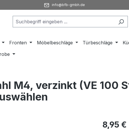
info@bfb-gmbh.de
Fronten
Möbelbeschläge
Türbeschläge
Kü
robe
ahl M4, verzinkt (VE 100
 auswählen
Regulärer Pr
8,95 €