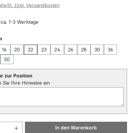
. MwSt. zzgl. Versandkosten
 ca. 1-3 Werktage
auswählen
m
16
20
22
23
24
26
28
30
36
50
 zur Position
n Sie Ihre Hinweise ein
 Anzahl: Gib den gewünschten Wert ein 
In den Warenkorb