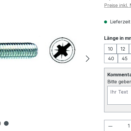
Preise inkl
Lieferzeit
Länge in m
10
12
40
45
Kommentar
Bitte gebe
Produkt