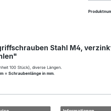
Produktnu
riffschrauben Stahl M4, verzink
hlen"
heit 100 Stück), diverse Längen.
5mm = Schraubenlänge in mm
.
vice
Informationen