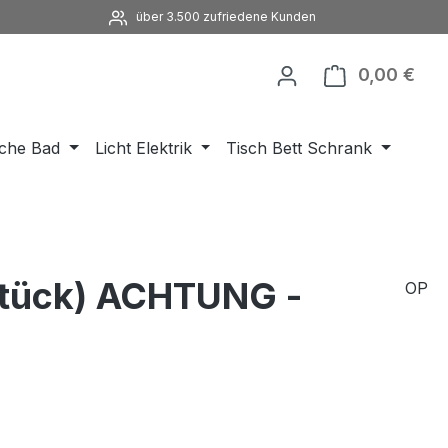
über 3.500 zufriedene Kunden
0,00 €
Ware
che Bad
Licht Elektrik
Tisch Bett Schrank
 Stück) ACHTUNG -
OP
eis: