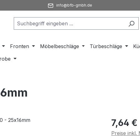
info@bfb-gmbh.de
Fronten
Möbelbeschläge
Türbeschläge
Kü
robe
x16mm
Regulärer Pr
7,64 €
Preise inkl