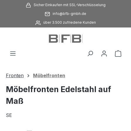
Sicher Einkaufen mit SSL-Verschlüsselung
Zum Hauptinhalt springen
info@bfb-gmbh.de
über 3.500 zufriedene Kunden
Ware
Fronten
Möbelfronten
Möbelfronten Edelstahl auf
Maß
SE
Bildergalerie überspringen