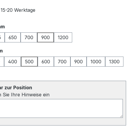
t 15-20 Werktage
auswählen
mm
5
650
700
900
1200
auswählen
m
0
400
500
600
700
900
1000
1300
 zur Position
n Sie Ihre Hinweise ein