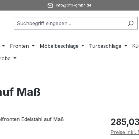
info@bfb-gmbh.de
Fronten
Möbelbeschläge
Türbeschläge
Kü
robe
 auf Maß
Regulärer Pr
285,03
Preise inkl