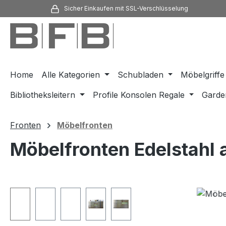
Sicher Einkaufen mit SSL-Verschlüsselung
m Hauptinhalt springen
Zur Suche springen
Zur Hauptnavigation springen
Home
Alle Kategorien
Schubladen
Möbelgriffe
Bibliotheksleitern
Profile Konsolen Regale
Garde
Fronten
Möbelfronten
Möbelfronten Edelstahl
Bildergalerie überspringen