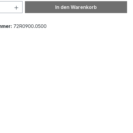
 Anzahl: Gib den gewünschten Wert ein 
In den Warenkorb
mmer:
72R0900.0500