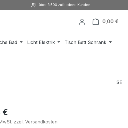
über 3.500 zufriedene Kunden
0,00 €
Ware
che Bad
Licht Elektrik
Tisch Bett Schrank
SE
eis:
 €
. MwSt. zzgl. Versandkosten