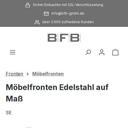
Sicher Einkaufen mit SSL-Verschlüsselung
Zum Hauptinhalt springen
info@bfb-gmbh.de
über 3.500 zufriedene Kunden
Ware
Fronten
Möbelfronten
Möbelfronten Edelstahl auf
Maß
SE
Bildergalerie überspringen