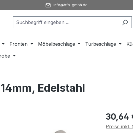
info@bfb-gmbh.de
Fronten
Möbelbeschläge
Türbeschläge
Kü
robe
 14mm, Edelstahl
Regulärer Pr
30,64 
Preise inkl