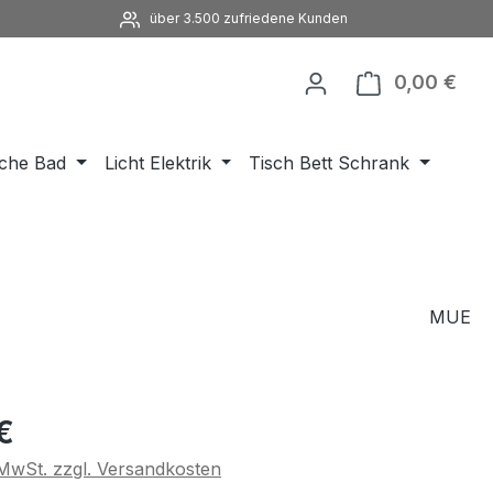
über 3.500 zufriedene Kunden
0,00 €
Ware
che Bad
Licht Elektrik
Tisch Bett Schrank
MUE
eis:
€
. MwSt. zzgl. Versandkosten