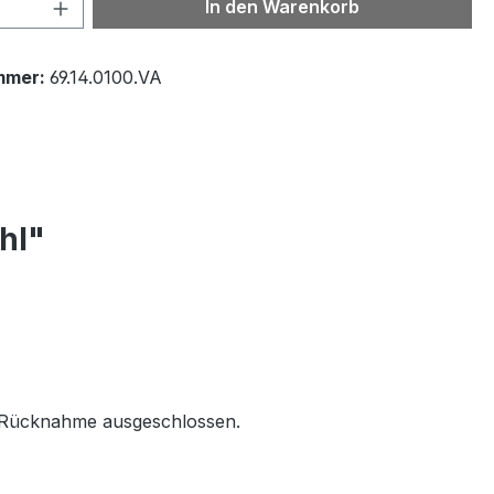
 Anzahl: Gib den gewünschten Wert ein 
In den Warenkorb
mmer:
69.14.0100.VA
hl"
r Rücknahme ausgeschlossen.