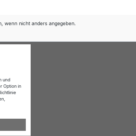
 wenn nicht anders angegeben.
n und
r Option in
chtlinie
en,