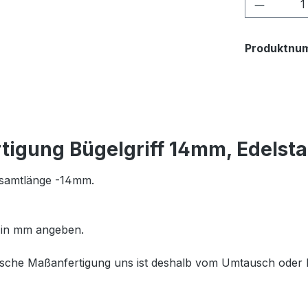
Produkt
Produktnu
tigung Bügelgriff 14mm, Edelsta
esamtlänge -14mm.
 in mm angeben.
zifische Maßanfertigung uns ist deshalb vom Umtausch ode