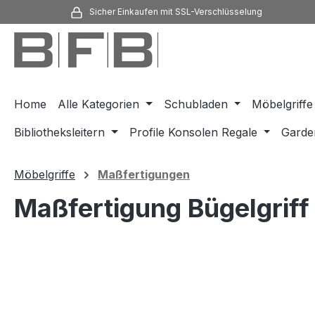
Sicher Einkaufen mit SSL-Verschlüsselung
m Hauptinhalt springen
Zur Suche springen
Zur Hauptnavigation springen
Home
Alle Kategorien
Schubladen
Möbelgriffe
Bibliotheksleitern
Profile Konsolen Regale
Garde
Möbelgriffe
Maßfertigungen
Maßfertigung Bügelgriff
Bildergalerie überspringen