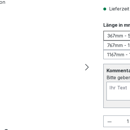
Lieferzeit
Länge in m
367mm - 
767mm - 
1167mm -
Kommentar
Bitte gebe
Produkt