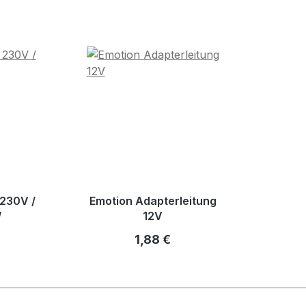
 230V /
Emotion Adapterleitung
W
12V
r Preis:
Regulärer Preis:
1,88 €