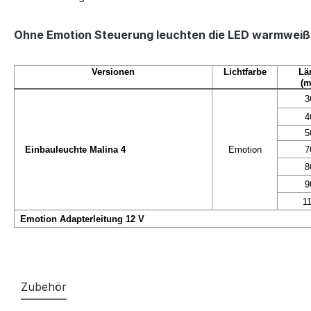
Ohne Emotion Steuerung leuchten die LED warmweiß. 
Versionen
Lichtfarbe
Lä
(
3
4
5
Einbauleuchte Malina 4
Emotion
7
8
9
1
Emotion Adapterleitung 12 V
Zubehör