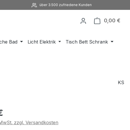
über 3.500 zufriedene Kunden
0,00 €
Ware
che Bad
Licht Elektrik
Tisch Bett Schrank
KS
eis:
€
. MwSt. zzgl. Versandkosten