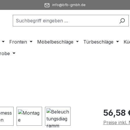
info@bfb-gmbh.de
Fronten
Möbelbeschläge
Türbeschläge
Kü
robe
Regulärer Pr
56,58 
Preise inkl