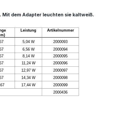
Mit dem Adapter leuchten sie kaltweiß.
nge
Leistung
Artikelnummer
mm)
67
5,04 W
2000093
67
6,56 W
2000094
67
8,14 W
2000095
67
11,24 W
2000096
67
12,97 W
2000097
67
14,34 W
2000098
167
17,44 W
2000099
2000436