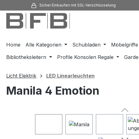
Sicher Einkaufen mit SSL-Verschlüsselung
m Hauptinhalt springen
Zur Suche springen
Zur Hauptnavigation springen
Home
Alle Kategorien
Schubladen
Möbelgriffe
Bibliotheksleitern
Profile Konsolen Regale
Garde
Licht Elektrik
LED Linearleuchten
Manila 4 Emotion
Bildergalerie überspringen