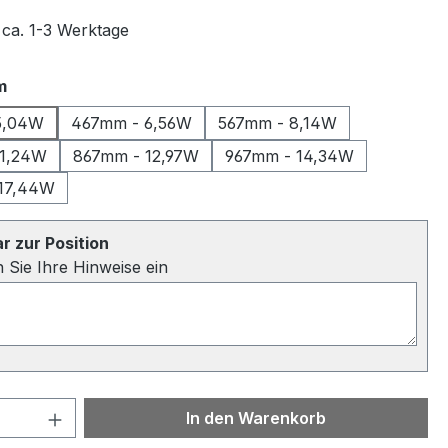
 ca. 1-3 Werktage
auswählen
m
5,04W
467mm - 6,56W
567mm - 8,14W
11,24W
867mm - 12,97W
967mm - 14,34W
 17,44W
 zur Position
n Sie Ihre Hinweise ein
 Anzahl: Gib den gewünschten Wert ein 
In den Warenkorb