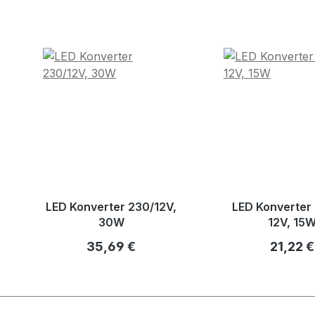
Produktgalerie überspringen
LED Konverter 230/12V,
LED Konverter
30W
12V, 15
Regulärer Preis:
Reguläre
35,69 €
21,22 €