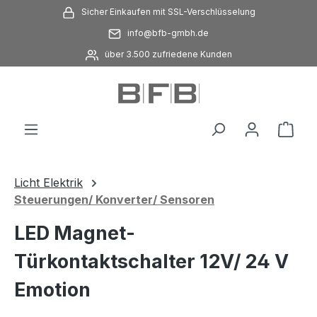
Sicher Einkaufen mit SSL-Verschlüsselung
Zum Hauptinhalt springen
info@bfb-gmbh.de
über 3.500 zufriedene Kunden
Ware
Licht Elektrik
Steuerungen/ Konverter/ Sensoren
LED Magnet-
Türkontaktschalter 12V/ 24 V
Emotion