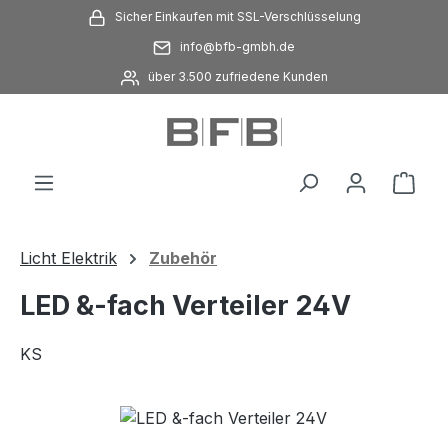
Sicher Einkaufen mit SSL-Verschlüsselung
Zum Hauptinhalt springen
info@bfb-gmbh.de
über 3.500 zufriedene Kunden
Ware
Licht Elektrik
Zubehör
LED &-fach Verteiler 24V
KS
Bildergalerie überspringen