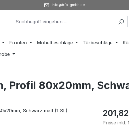
info@bfb-gmbh.de
Fronten
Möbelbeschläge
Türbeschläge
Kü
robe
h, Profil 80x20mm, Schwar
Regulärer Pr
201,82
Preise inkl