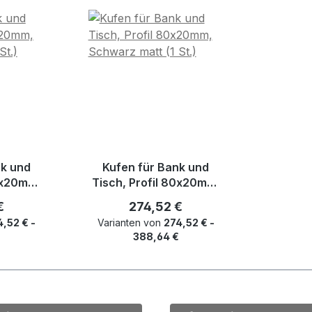
nk und
Kufen für Bank und
80x20mm,
Tisch, Profil 80x20mm,
1 St.)
Schwarz matt (1 St.)
r Preis:
Regulärer Preis:
€
274,52 €
4,52 € -
Varianten von
274,52 € -
€
388,64 €