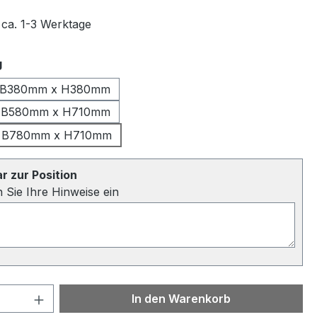
 ca. 1-3 Werktage
auswählen
g
 B380mm x H380mm
e B580mm x H710mm
e B780mm x H710mm
 zur Position
n Sie Ihre Hinweise ein
 Anzahl: Gib den gewünschten Wert ein 
In den Warenkorb