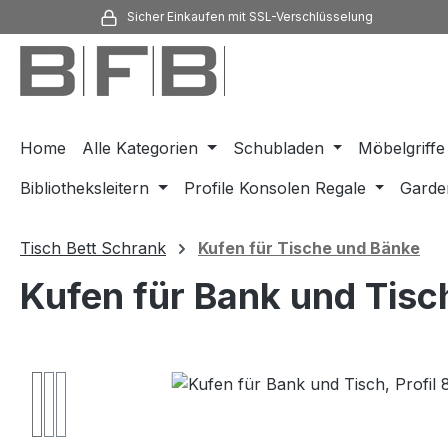
Sicher Einkaufen mit SSL-Verschlüsselung
m Hauptinhalt springen
Zur Suche springen
Zur Hauptnavigation springen
Home
Alle Kategorien
Schubladen
Möbelgriffe
Bibliotheksleitern
Profile Konsolen Regale
Garde
Tisch Bett Schrank
Kufen für Tische und Bänke
Kufen für Bank und Tisc
Bildergalerie überspringen