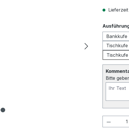
Lieferzeit
Ausführun
Bankkufe
Tischkuf
Tischkuf
Kommentar
Bitte gebe
Produkt