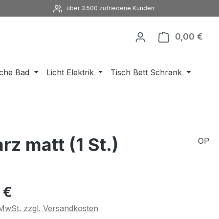
über 3.500 zufriedene Kunden
0,00 €
Ware
che Bad
Licht Elektrik
Tisch Bett Schrank
z matt (1 St.)
OP
eis:
 €
. MwSt. zzgl. Versandkosten