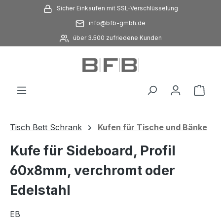
Sicher Einkaufen mit SSL-Verschlüsselung
Zum Hauptinhalt springen
info@bfb-gmbh.de
über 3.500 zufriedene Kunden
Ware
Tisch Bett Schrank
Kufen für Tische und Bänke
Kufe für Sideboard, Profil
60x8mm, verchromt oder
Edelstahl
EB