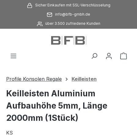
Sicher Einkaufen mit SSL-Verschlüsselung
Zum Hauptinhalt springen
info@bfb-gmbh.de
über 3.500 zufriedene Kunden
Ware
Profile Konsolen Regale
Keilleisten
Keilleisten Aluminium
Aufbauhöhe 5mm, Länge
2000mm (1Stück)
KS