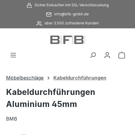
Sicher Einkaufen mit SSL-Verschlüsselung
Zum Hauptinhalt springen
info@bfb-gmbh.de
über 3.500 zufriedene Kunden
Ware
Möbelbeschläge
Kabeldurchführungen
Kabeldurchführungen
Aluminium 45mm
BMB
Bildergalerie überspringen