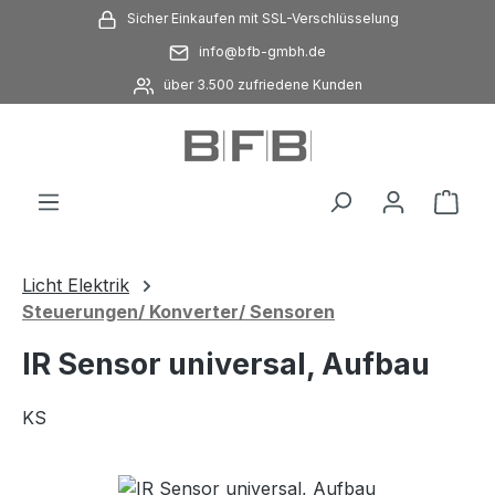
Sicher Einkaufen mit SSL-Verschlüsselung
Zum Hauptinhalt springen
info@bfb-gmbh.de
über 3.500 zufriedene Kunden
Ware
Licht Elektrik
Steuerungen/ Konverter/ Sensoren
IR Sensor universal, Aufbau
KS
Bildergalerie überspringen