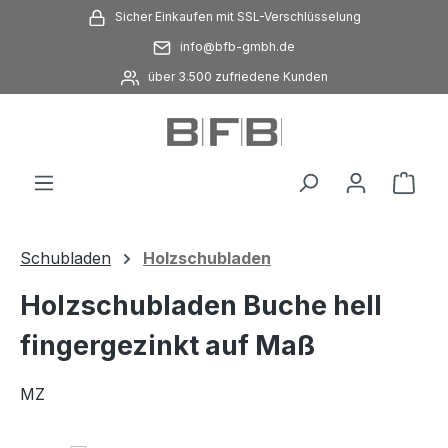
Sicher Einkaufen mit SSL-Verschlüsselung
Zum Hauptinhalt springen
info@bfb-gmbh.de
über 3.500 zufriedene Kunden
Ware
Schubladen
Holzschubladen
Holzschubladen Buche hell
fingergezinkt auf Maß
MZ
Bildergalerie überspringen