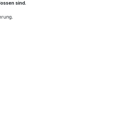
lossen sind
.
hrung.