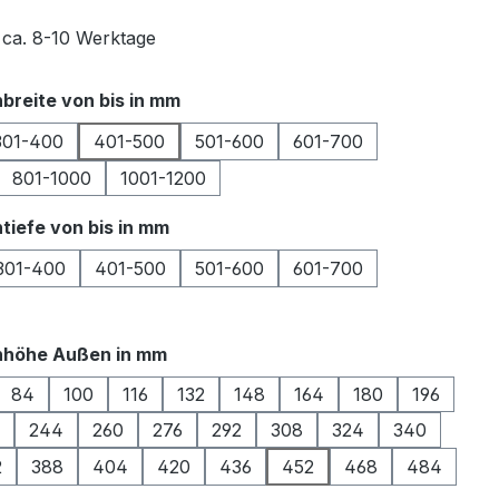
t ca. 8-10 Werktage
auswählen
breite von bis in mm
301-400
401-500
501-600
601-700
801-1000
1001-1200
auswählen
tiefe von bis in mm
301-400
401-500
501-600
601-700
auswählen
nhöhe Außen in mm
84
100
116
132
148
164
180
196
244
260
276
292
308
324
340
2
388
404
420
436
452
468
484