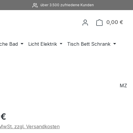
über 3.500 zufriedene Kunden
0,00 €
Ware
che Bad
Licht Elektrik
Tisch Bett Schrank
MZ
eis:
 €
. MwSt. zzgl. Versandkosten