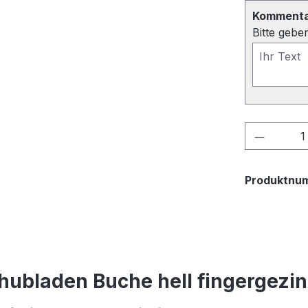
Kommentar
Bitte gebe
Produkt
Produktnu
hubladen Buche hell fingergezi