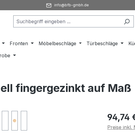
info@bfb-gmbh.de
Fronten
Möbelbeschläge
Türbeschläge
Kü
robe
ll fingergezinkt auf Maß
Regulärer Pr
94,74 
Preise inkl