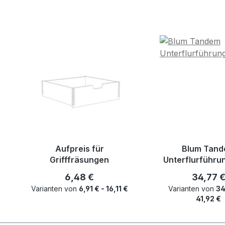
Produktgalerie überspringen
Aufpreis für
Blum Tan
Grifffräsungen
Unterflurführu
Regulärer Preis:
Reguläre
6,48 €
34,77 
Varianten von
6,91 € - 16,11 €
Varianten von
34
41,92 €