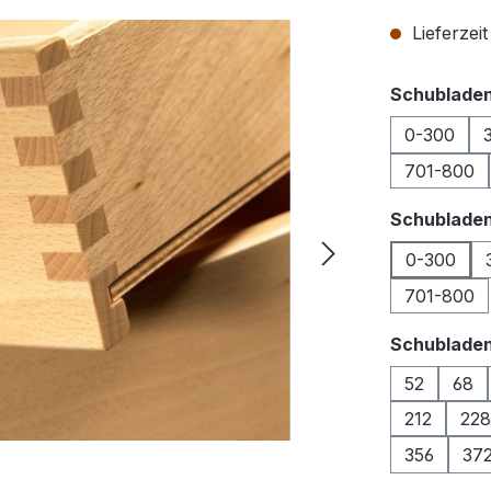
Lieferzei
Schubladen
0-300
701-800
Schubladen
0-300
701-800
Schublade
52
68
212
228
356
37