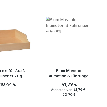
reis für Ausf.
Blum Movento
lischer Zug
Blumotion S Führungen
40/60kg
Regulärer Preis:
Regulärer Preis:
10,44 €
41,79 €
Varianten von
41,79 € -
72,70 €