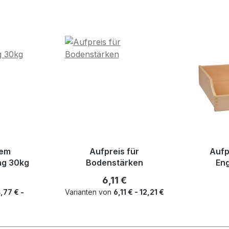
dem
Aufpreis für
Aufp
ng 30kg
Bodenstärken
Eng
r Preis:
Regulärer Preis:
€
6,11 €
,77 € -
Varianten von
6,11 € - 12,21 €