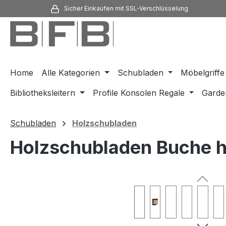
Sicher Einkaufen mit SSL-Verschlüsselung
m Hauptinhalt springen
Zur Suche springen
Zur Hauptnavigation springen
Home
Alle Kategorien
Schubladen
Möbelgriffe
Bibliotheksleitern
Profile Konsolen Regale
Garde
Schubladen
Holzschubladen
Holzschubladen Buche he
Bildergalerie überspringen