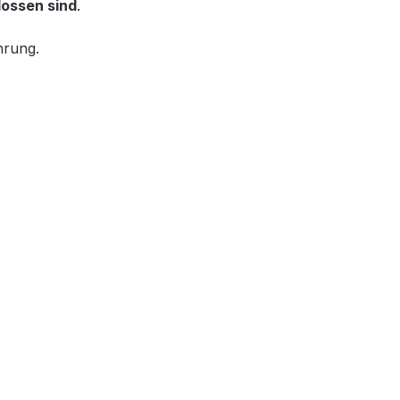
lossen sind
.
hrung.