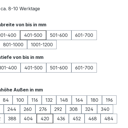
t ca. 8-10 Werktage
auswählen
breite von bis in mm
301-400
401-500
501-600
601-700
801-1000
1001-1200
auswählen
tiefe von bis in mm
301-400
401-500
501-600
601-700
auswählen
nhöhe Außen in mm
84
100
116
132
148
164
180
196
244
260
276
292
308
324
340
2
388
404
420
436
452
468
484