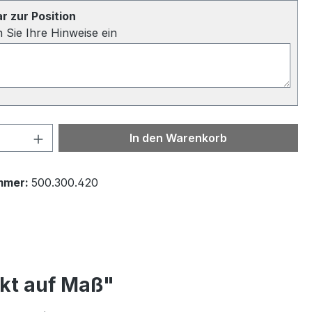
 zur Position
n Sie Ihre Hinweise ein
 Anzahl: Gib den gewünschten Wert ein 
In den Warenkorb
mmer:
500.300.420
nkt auf Maß"