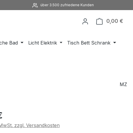
über 3.500 zufriedene Kunden
0,00 €
Ware
che Bad
Licht Elektrik
Tisch Bett Schrank
MZ
eis:
€
. MwSt. zzgl. Versandkosten