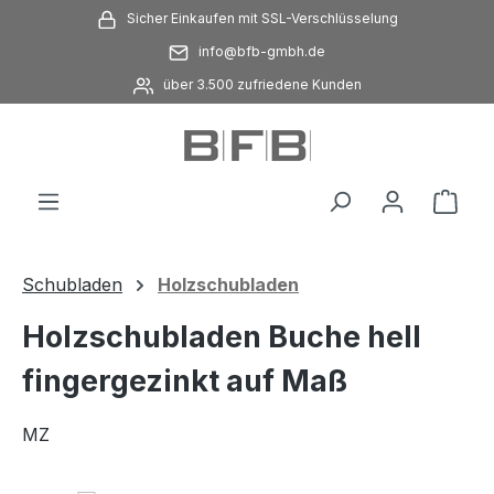
Sicher Einkaufen mit SSL-Verschlüsselung
Zum Hauptinhalt springen
info@bfb-gmbh.de
über 3.500 zufriedene Kunden
Ware
Schubladen
Holzschubladen
Holzschubladen Buche hell
fingergezinkt auf Maß
MZ
Bildergalerie überspringen