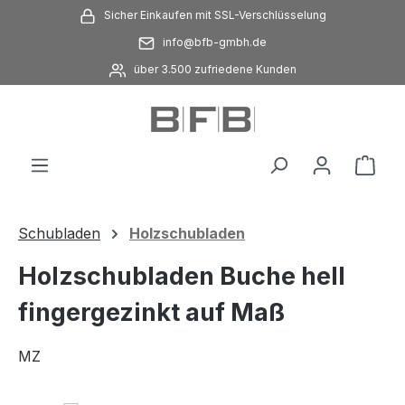
Sicher Einkaufen mit SSL-Verschlüsselung
Zum Hauptinhalt springen
info@bfb-gmbh.de
über 3.500 zufriedene Kunden
Ware
Schubladen
Holzschubladen
Holzschubladen Buche hell
fingergezinkt auf Maß
MZ
Bildergalerie überspringen