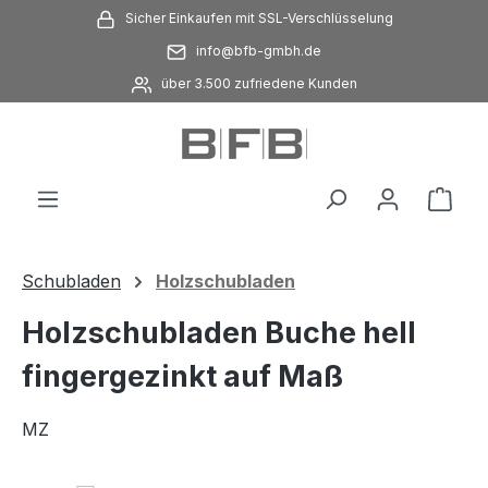
Sicher Einkaufen mit SSL-Verschlüsselung
Zum Hauptinhalt springen
info@bfb-gmbh.de
über 3.500 zufriedene Kunden
Ware
Schubladen
Holzschubladen
Holzschubladen Buche hell
fingergezinkt auf Maß
MZ
Bildergalerie überspringen