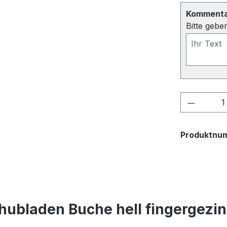
Kommentar
Bitte gebe
Produkt
Produktnu
hubladen Buche hell fingergezi