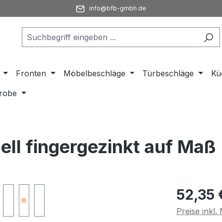
info@bfb-gmbh.de
Fronten
Möbelbeschläge
Türbeschläge
Kü
robe
ll fingergezinkt auf Maß
Regulärer Pr
52,35 
Preise inkl