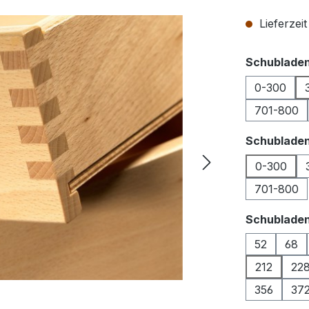
Lieferzei
Schubladen
0-300
701-800
Schubladen
0-300
701-800
Schublade
52
68
212
22
356
37