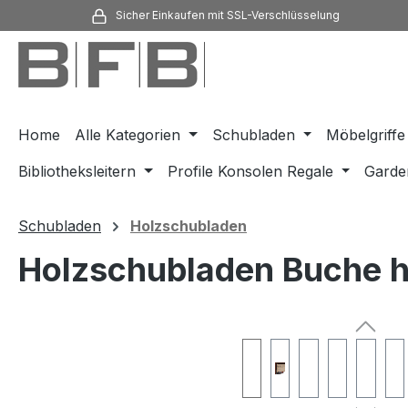
Sicher Einkaufen mit SSL-Verschlüsselung
m Hauptinhalt springen
Zur Suche springen
Zur Hauptnavigation springen
Home
Alle Kategorien
Schubladen
Möbelgriffe
Bibliotheksleitern
Profile Konsolen Regale
Garde
Schubladen
Holzschubladen
Holzschubladen Buche he
Bildergalerie überspringen