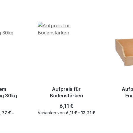
dem
Aufpreis für
Aufp
ng 30kg
Bodenstärken
Eng
r Preis:
Regulärer Preis:
€
6,11 €
,77 € -
Varianten von
6,11 € - 12,21 €