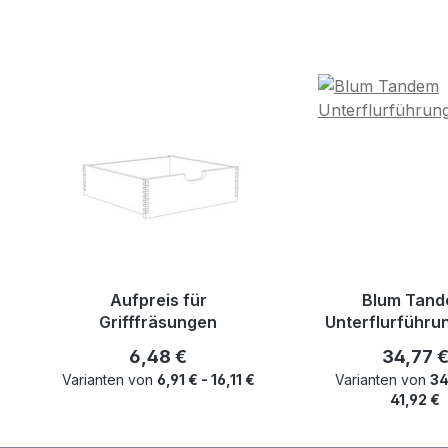
Produktgalerie überspringen
Aufpreis für
Blum Tan
Grifffräsungen
Unterflurführu
Regulärer Preis:
Reguläre
6,48 €
34,77 
Varianten von
6,91 € - 16,11 €
Varianten von
34
41,92 €