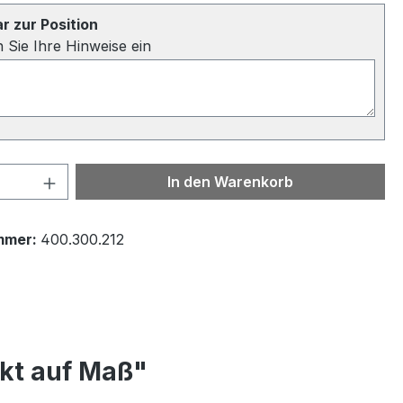
 zur Position
n Sie Ihre Hinweise ein
 Anzahl: Gib den gewünschten Wert ein 
In den Warenkorb
mmer:
400.300.212
nkt auf Maß"