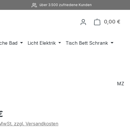
über 3.500 zufriedene Kunden
0,00 €
Ware
che Bad
Licht Elektrik
Tisch Bett Schrank
MZ
eis:
€
. MwSt. zzgl. Versandkosten