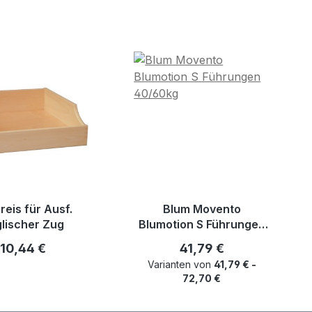
reis für Ausf.
Blum Movento
lischer Zug
Blumotion S Führungen
40/60kg
Regulärer Preis:
Regulärer Preis:
10,44 €
41,79 €
Varianten von
41,79 € -
72,70 €