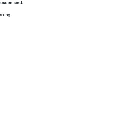
lossen sind
.
hrung.