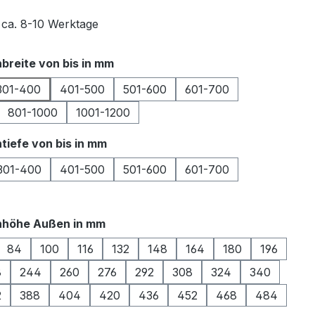
t ca. 8-10 Werktage
auswählen
breite von bis in mm
301-400
401-500
501-600
601-700
801-1000
1001-1200
auswählen
tiefe von bis in mm
301-400
401-500
501-600
601-700
auswählen
nhöhe Außen in mm
84
100
116
132
148
164
180
196
8
244
260
276
292
308
324
340
2
388
404
420
436
452
468
484