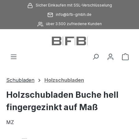
Sicher Einkaufen mit SSL-Verschlüsselung
Zum Hauptinhalt springen
info@bfb-gmbh.de
über 3.500 zufriedene Kunden
Ware
Schubladen
Holzschubladen
Holzschubladen Buche hell
fingergezinkt auf Maß
MZ
Bildergalerie überspringen