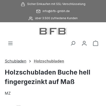
Sicher Einkaufen mit SSL-Verschlüsselung
Zum Hauptinhalt springen
info@bfb-gmbh.de
über 3.500 zufriedene Kunden
Ware
Schubladen
Holzschubladen
Holzschubladen Buche hell
fingergezinkt auf Maß
MZ
Bildergalerie überspringen