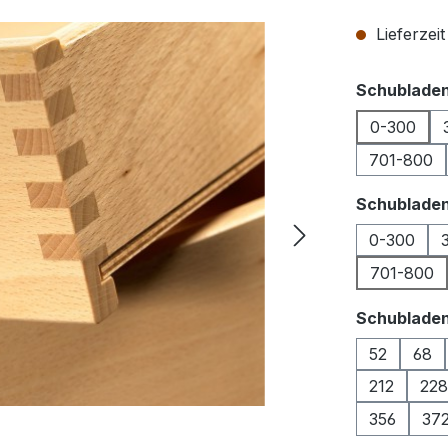
Lieferzei
Schubladen
0-300
701-800
Schubladen
0-300
701-800
Schublade
52
68
212
228
356
37