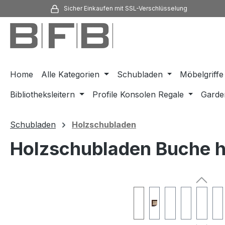
Sicher Einkaufen mit SSL-Verschlüsselung
m Hauptinhalt springen
Zur Suche springen
Zur Hauptnavigation springen
Home
Alle Kategorien
Schubladen
Möbelgriffe
Bibliotheksleitern
Profile Konsolen Regale
Garde
Schubladen
Holzschubladen
Holzschubladen Buche he
Bildergalerie überspringen