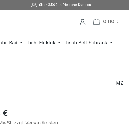
über 3.500 zufriedene Kunden
0,00 €
Ware
che Bad
Licht Elektrik
Tisch Bett Schrank
MZ
eis:
 €
. MwSt. zzgl. Versandkosten