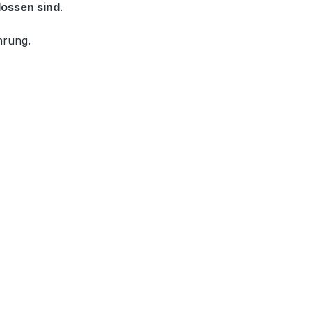
lossen sind
.
hrung.