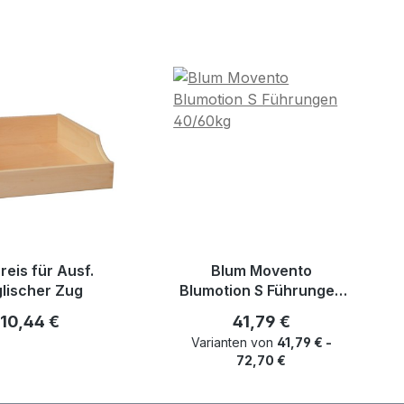
reis für Ausf.
Blum Movento
lischer Zug
Blumotion S Führungen
40/60kg
Regulärer Preis:
Regulärer Preis:
10,44 €
41,79 €
Varianten von
41,79 € -
72,70 €