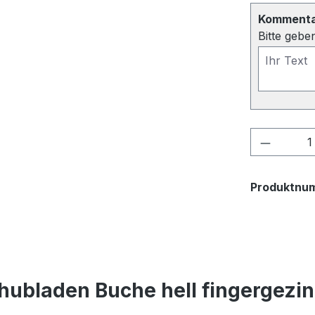
Kommentar
Bitte gebe
Produkt
Produktnu
hubladen Buche hell fingergezi