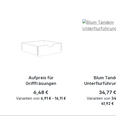
Produktgalerie überspringen
Aufpreis für
Blum Tan
Grifffräsungen
Unterflurführu
Regulärer Preis:
Reguläre
6,48 €
34,77 
Varianten von
6,91 € - 16,11 €
Varianten von
34
41,92 €