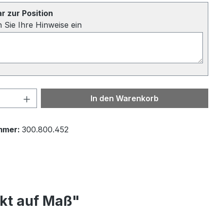
 zur Position
n Sie Ihre Hinweise ein
 Anzahl: Gib den gewünschten Wert ein 
In den Warenkorb
mmer:
300.800.452
nkt auf Maß"