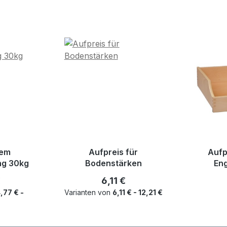
dem
Aufpreis für
Aufp
ng 30kg
Bodenstärken
Eng
r Preis:
Regulärer Preis:
€
6,11 €
,77 € -
Varianten von
6,11 € - 12,21 €