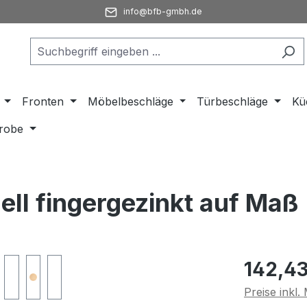
info@bfb-gmbh.de
Fronten
Möbelbeschläge
Türbeschläge
Kü
robe
ll fingergezinkt auf Maß
Regulärer Pr
142,43
Preise inkl