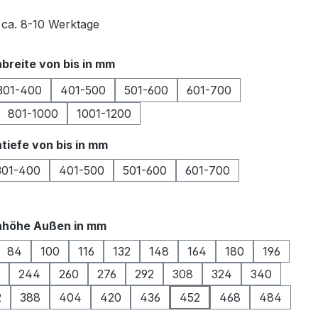
t ca. 8-10 Werktage
auswählen
breite von bis in mm
301-400
401-500
501-600
601-700
801-1000
1001-1200
auswählen
tiefe von bis in mm
301-400
401-500
501-600
601-700
auswählen
nhöhe Außen in mm
84
100
116
132
148
164
180
196
244
260
276
292
308
324
340
2
388
404
420
436
452
468
484